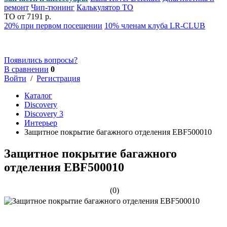
ремонт
Чип-тюнинг
Калькулятор ТО
ТО от 7191 р.
20% при первом посещении
10% членам клуба LR-CLUB
Появились вопросы?
В сравнении
0
Войти
/
Регистрация
Каталог
Discovery
Discovery 3
Интерьер
Защитное покрытие багажного отделения EBF500010
Защитное покрытие багажного
отделения EBF500010
(0)