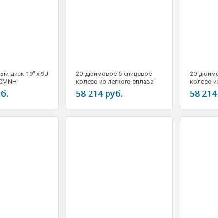
ый диск 19" x 9J
20-дюймовое 5-спицевое
20-дюймо
80MNH
колесо из легкого сплава
колесо и
20" x 9,5J LR017280
сплава 20
б.
58 214 руб.
58 214
11.01.2018
енную версию
Компания JAGUAR LAND ROVER
aphy
провела первые испытания автономных
автомобилей