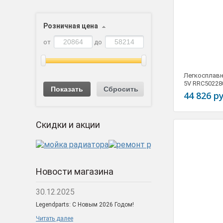
Розничная цена
от
до
Легкосплавн
5V RRC5022
44 826 ру
Скидки и акции
Новости магазина
30.12.2025
11.01.2018
Legendparts: С Новым 2026 Годом!
JLR представила обновл
Range Rover SVAutobiogr
Читать далее