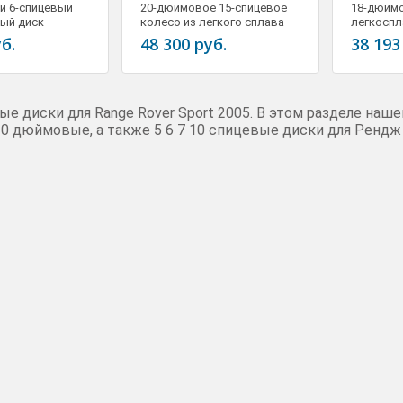
й 6-спицевый
20-дюймовое 15-спицевое
18-дюйм
ый диск
колесо из легкого сплава
легкоспл
Читать далее
MNH
20" x 9,5J LR008548
9,5J RRC
б.
48 300 руб.
38 193
е диски для Range Rover Sport 2005. В этом разделе наш
20 дюймовые, а также 5 6 7 10 спицевые диски для Рендж