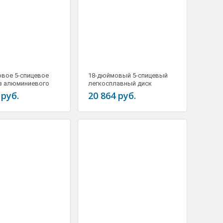
вое 5-спицевое
18-дюймовый 5-спицевый
з алюминиевого
легкосплавный диск
" x 9,5J LR028938
RRC500261MNH
 руб.
20 864 руб.