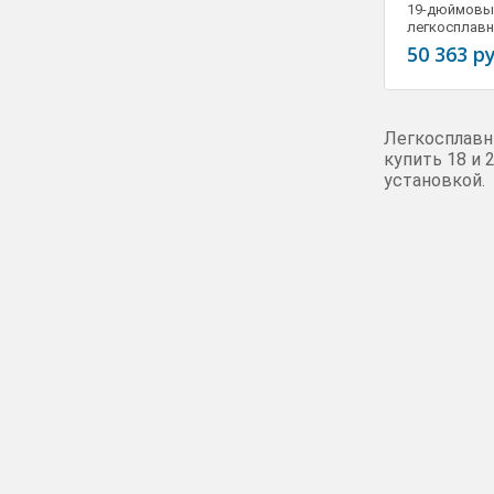
19-дюймовы
Читать далее
легкосплавн
RRC002900
50 363 ру
Легкосплавны
купить 18 и 
установкой.