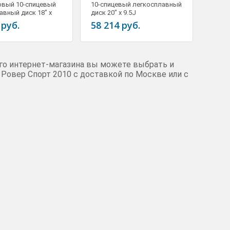
овый 10-спицевый
10-спицевый легкосплавный
авный диск 18" x
диск 20" x 9.5J
505360MNH
RRC500681MNH
 руб.
58 214 руб.
его интернет-магазина вы можете выбрать и
 Ровер Спорт 2010 с доставкой по Москве или с