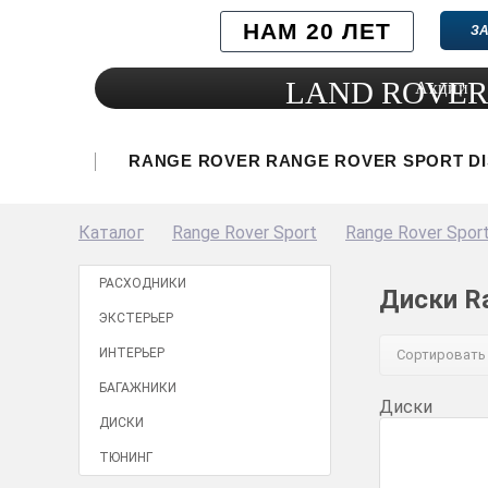
НАМ 20 ЛЕТ
ЗА
LAND ROVER
Акции
RANGE ROVER
RANGE ROVER SPORT
D
Каталог
Range Rover Sport
Range Rover Spor
РАСХОДНИКИ
Диски Ra
ЭКСТЕРЬЕР
ИНТЕРЬЕР
Сортировать 
БАГАЖНИКИ
Диски
ДИСКИ
ТЮНИНГ