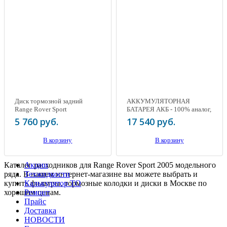
Диск тормозной задний
АККУМУЛЯТОРНАЯ
Range Rover Sport
БАТАРЕЯ АКБ - 100% аналог,
12V 100AH 900A
5 760 руб.
17 540 руб.
В корзину
В корзину
Каталог расходников для Range Rover Sport 2005 модельного
Акции
ряда. В нашем интернет-магазине вы можете выбрать и
Техжидкости
купить фильтры, тормозные колодки и диски в Москве по
Калькулятор ТО
хорошим ценам.
Ремонт
Прайс
Доставка
НОВОСТИ