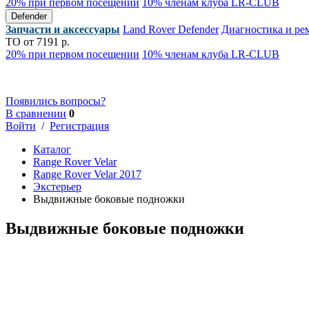
20% при первом посещении
10% членам клуба LR-CLUB
Defender
Запчасти и аксессуары
Land Rover Defender
Диагностика и ре
ТО от 7191 р.
20% при первом посещении
10% членам клуба LR-CLUB
Появились вопросы?
В сравнении
0
Войти
/
Регистрация
Каталог
Range Rover Velar
Range Rover Velar 2017
Экстерьер
Выдвижные боковые подножки
Выдвижные боковые подножки