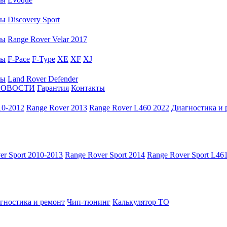
ры
Discovery Sport
ры
Range Rover Velar 2017
ры
F-Pace
F-Type
XE
XF
XJ
ры
Land Rover Defender
НОВОСТИ
Гарантия
Контакты
10-2012
Range Rover 2013
Range Rover L460 2022
Диагностика и 
er Sport 2010-2013
Range Rover Sport 2014
Range Rover Sport L46
гностика и ремонт
Чип-тюнинг
Калькулятор ТО