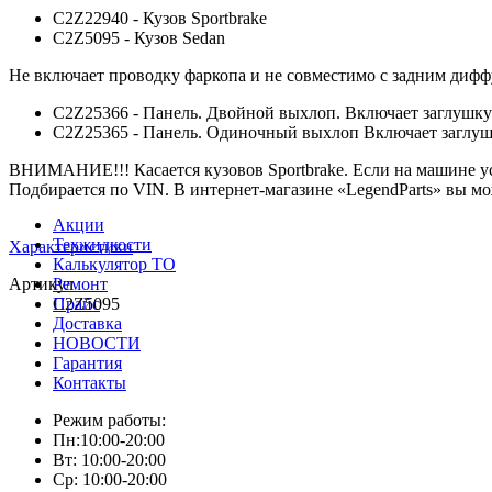
C2Z22940 - Кузов Sportbrake
C2Z5095 - Кузов Sedan
Не включает проводку фаркопа и не совместимо с задним диффу
C2Z25366 - Панель. Двойной выхлоп. Включает заглушку
C2Z25365 - Панель. Одиночный выхлоп Включает заглуш
ВНИМАНИЕ!!! Касается кузовов Sportbrake. Если на машине
Подбирается по VIN. В интернет-магазине «LegendParts» вы м
Акции
Техжидкости
Характеристики
Калькулятор ТО
Артикул
Ремонт
C2Z5095
Прайс
Доставка
НОВОСТИ
Гарантия
Контакты
Режим работы:
Пн:10:00-20:00
Вт: 10:00-20:00
Ср: 10:00-20:00