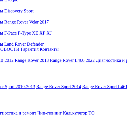
ры
Discovery Sport
ры
Range Rover Velar 2017
ры
F-Pace
F-Type
XE
XF
XJ
ры
Land Rover Defender
НОВОСТИ
Гарантия
Контакты
10-2012
Range Rover 2013
Range Rover L460 2022
Диагностика и 
er Sport 2010-2013
Range Rover Sport 2014
Range Rover Sport L46
гностика и ремонт
Чип-тюнинг
Калькулятор ТО