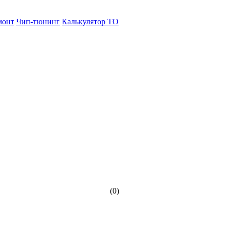
монт
Чип-тюнинг
Калькулятор ТО
(0)