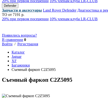
20% при первом посещении
10% членам клуба LR-CLUB
Defender
Запчасти и аксессуары
Land Rover Defender
Диагностика и ре
ТО от 7191 р.
20% при первом посещении
10% членам клуба LR-CLUB
Появились вопросы?
В сравнении
0
Войти
/
Регистрация
Каталог
Jaguar
XF
Багажники
Съемный фаркоп C2Z5095
Съемный фаркоп C2Z5095