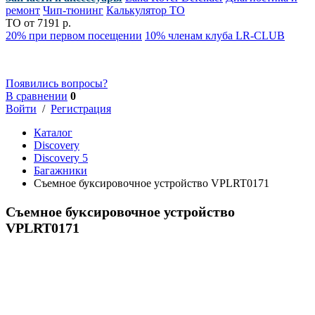
ремонт
Чип-тюнинг
Калькулятор ТО
ТО от 7191 р.
20% при первом посещении
10% членам клуба LR-CLUB
Появились вопросы?
В сравнении
0
Войти
/
Регистрация
Каталог
Discovery
Discovery 5
Багажники
Съемное буксировочное устройство VPLRT0171
Съемное буксировочное устройство
VPLRT0171