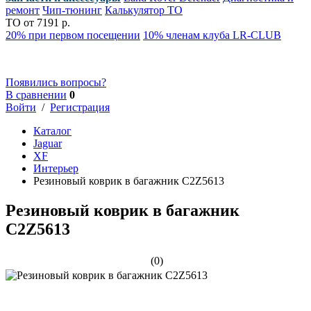
ремонт
Чип-тюнинг
Калькулятор ТО
ТО от 7191 р.
20% при первом посещении
10% членам клуба LR-CLUB
Появились вопросы?
В сравнении
0
Войти
/
Регистрация
Каталог
Jaguar
XF
Интерьер
Резиновый коврик в багажник C2Z5613
Резиновый коврик в багажник
C2Z5613
(0)