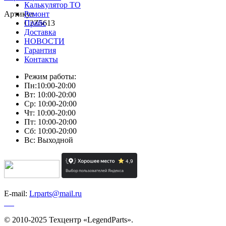
Калькулятор ТО
Артикул
Ремонт
C2Z5613
Прайс
Доставка
НОВОСТИ
Гарантия
Контакты
Режим работы:
Пн:10:00-20:00
Вт: 10:00-20:00
Ср: 10:00-20:00
Чт: 10:00-20:00
Пт: 10:00-20:00
Сб: 10:00-20:00
Вс: Выходной
E-mail:
Lrparts@mail.ru
© 2010-2025 Техцентр «LegendParts».