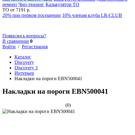
ремонт
Чип-тюнинг
Калькулятор ТО
ТО от 7191 р.
20% при первом посещении
10% членам клуба LR-CLUB
Появились вопросы?
В сравнении
0
Войти
/
Регистрация
Каталог
Discovery
Discovery 3
Интерьер
Накладки на пороги EBN500041
Накладки на пороги EBN500041
(0)