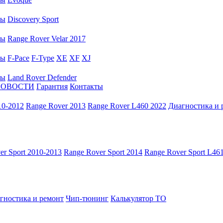
ры
Discovery Sport
ры
Range Rover Velar 2017
ры
F-Pace
F-Type
XE
XF
XJ
ры
Land Rover Defender
НОВОСТИ
Гарантия
Контакты
10-2012
Range Rover 2013
Range Rover L460 2022
Диагностика и 
er Sport 2010-2013
Range Rover Sport 2014
Range Rover Sport L46
гностика и ремонт
Чип-тюнинг
Калькулятор ТО