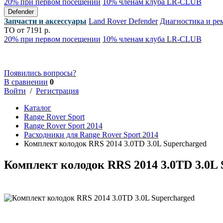
20% при первом посещении
10% членам клуба LR-CLUB
Defender
Запчасти и аксессуары
Land Rover Defender
Диагностика и ре
ТО от 7191 р.
20% при первом посещении
10% членам клуба LR-CLUB
Появились вопросы?
В сравнении
0
Войти
/
Регистрация
Каталог
Range Rover Sport
Range Rover Sport 2014
Расходники для Range Rover Sport 2014
Комплект колодок RRS 2014 3.0TD 3.0L Supercharged
Комплект колодок RRS 2014 3.0TD 3.0L 