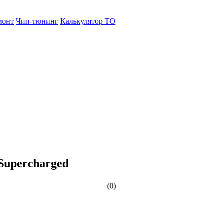
монт
Чип-тюнинг
Калькулятор ТО
Supercharged
(0)