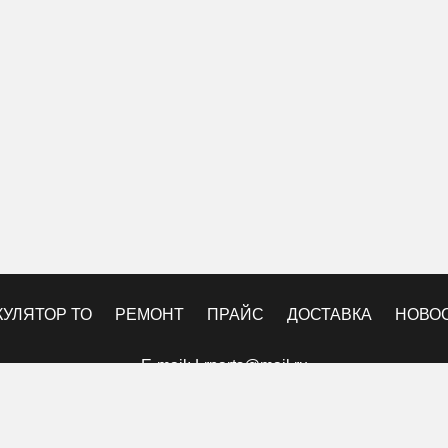
КУЛЯТОР ТО
РЕМОНТ
ПРАЙС
ДОСТАВКА
НОВО
E-mail:
Lrparts@mail.ru
© 2010-2025 Техцентр «LegendParts».