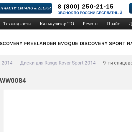
8 (800) 250-21-15
ПЧАСТИ LIXIANG & ZEEKR
ЗВОНОК ПО РОССИИ БЕСПЛАТНЫЙ
Техжидкости
Калькулятор ТО
Ремонт
Прайс
Д
ISCOVERY
FREELANDER
EVOQUE
DISCOVERY SPORT
R
t 2014
Диски для Range Rover Sport 2014
9-ти спицев
PLWW0084