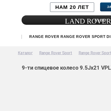
НАМ 20 ЛЕТ
ЗА
LAND ROVER
Акции
RANGE ROVER
RANGE ROVER SPORT
D
Каталог
Range Rover Sport
Range Rover Spor
9-ти спицевое колесо 9.5Jx21 V