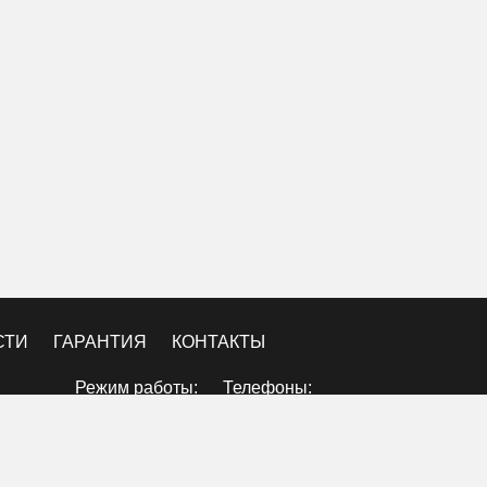
СТИ
ГАРАНТИЯ
КОНТАКТЫ
Режим работы:
Телефоны:
Пн:10:00-20:00
8 (800) 250-21-15
Вт: 10:00-20:00
Ср: 10:00-20:00
8 (495) 411-21-15
Чт: 10:00-20:00