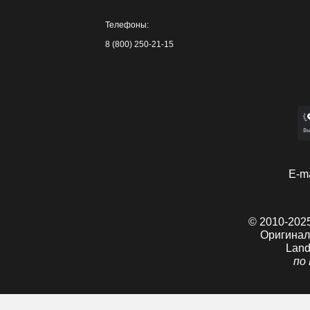
Телефоны:
8 (800) 250-21-15
E-ma
© 2010-2025
Оригинал
Land
по 