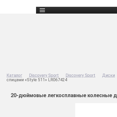
Каталог
Discovery Sport
Discovery Sport
Диски
спицами «Style 511» LR067424
20-дюймовые легкосплавные колесные ди