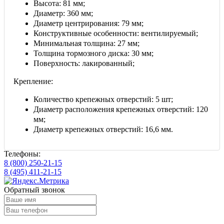
Высота: 81 мм;
E-mail:
Lrparts@mail.ru
Диаметр: 360 мм;
Диаметр центрирования: 79 мм;
© 2010-2025 Техцентр «LegendParts».
Конструктивные особенности: вентилируемый;
Оригинальные запчасти Jaguar &
Минимальная толщина: 27 мм;
Land Rover с доставкой
по Москве и России.
Толщина тормозного диска: 30 мм;
Поверхность: лакированный;
Режим работы:
Пн:10:00-20:00
Крепление:
Вт: 10:00-20:00
Ср: 10:00-20:00
Количество крепежных отверстий: 5 шт;
Чт: 10:00-20:00
Диаметр расположения крепежных отверстий: 120
Пт: 10:00-20:00
Сб: 10:00-18:00
мм;
Вс: Выходной
Диаметр крепежных отверстий: 16,6 мм.
Телефоны:
8 (800) 250-21-15
8 (495) 411-21-15
Обратный звонок