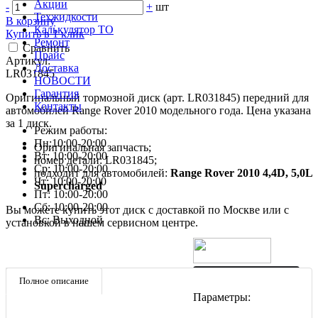
Акции
-
+
шт
Техжидкости
В корзину
Калькулятор ТО
Купить в 1 клик
Ремонт
Сравнить
Прайс
Артикул:
Доставка
LR031845
НОВОСТИ
Гарантия
Оригинальный тормозной диск (арт. LR031845) передний для
Контакты
автомобилей Range Rover 2010 модельного года. Цена указана
за 1 диск.
Режим работы:
Пн:10:00-20:00
Оригинальная запчасть;
Вт: 10:00-20:00
номер детали: LR031845;
Ср: 10:00-20:00
подходит для автомобилей:
Range Rover 2010 4,4D, 5,0L
Чт: 10:00-20:00
Supercharged
Пт: 10:00-20:00
Сб: 10:00-20:00
Вы можете купить этот диск с доставкой по Москве или с
Вс: Выходной
установкой в нашем сервисном центре.
Полное описание
Характеристики
Параметры: