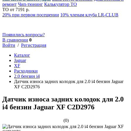
ремонт
Чип-тюнинг
Калькулятор ТО
ТО от 7191 р.
20% при первом посещении
10% членам клуба LR-CLUB
Появились вопросы?
В сравнении
0
Войти
/
Регистрация
Каталог
Jaguar
XF
Расходники
2.0 бензин i4
Датчик износа задних колодок для 2.0 i4 бензин Jaguar
XF C2D2976
Датчик износа задних колодок для 2.0
i4 бензин Jaguar XF C2D2976
(0)