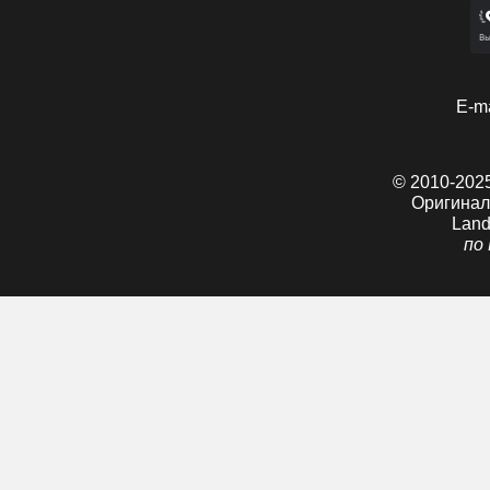
E-ma
© 2010-2025
Оригинал
Land
по 