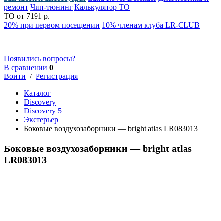
ремонт
Чип-тюнинг
Калькулятор ТО
ТО от 7191 р.
20% при первом посещении
10% членам клуба LR-CLUB
Появились вопросы?
В сравнении
0
Войти
/
Регистрация
Каталог
Discovery
Discovery 5
Экстерьер
Боковые воздухозаборники — bright atlas LR083013
Боковые воздухозаборники — bright atlas
LR083013