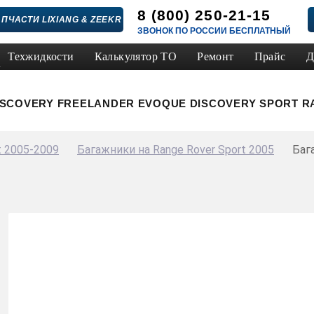
8 (800) 250-21-15
ПЧАСТИ LIXIANG & ZEEKR
ЗВОНОК ПО РОССИИ БЕСПЛАТНЫЙ
Техжидкости
Калькулятор ТО
Ремонт
Прайс
Д
ISCOVERY
FREELANDER
EVOQUE
DISCOVERY SPORT
R
t 2005-2009
Багажники на Range Rover Sport 2005
Баг