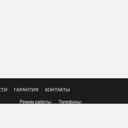
СТИ
ГАРАНТИЯ
КОНТАКТЫ
Режим работы:
Телефоны:
Пн:10:00-20:00
8 (800) 250-21-15
Вт: 10:00-20:00
Ср: 10:00-20:00
8 (495) 411-21-15
Чт: 10:00-20:00