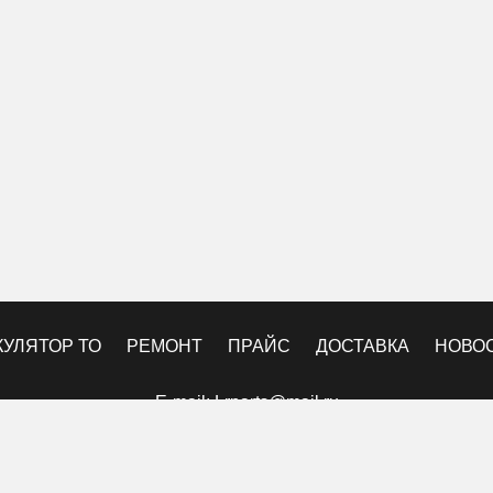
КУЛЯТОР ТО
РЕМОНТ
ПРАЙС
ДОСТАВКА
НОВО
E-mail:
Lrparts@mail.ru
© 2010-2025 Техцентр «LegendParts».