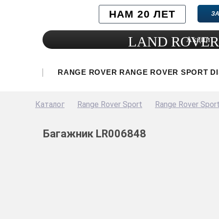
НАМ 20 ЛЕТ
ЗА
LAND ROVER
Акции
RANGE ROVER
RANGE ROVER SPORT
D
Каталог
Range Rover Sport
Range Rover Spor
Багажник LR006848