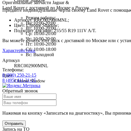
Chrome Shadow
Оригинальные запчасти Jaguar &
Land Rover с доставкой
по Москве и России.
Придайте индивидуальные черты своему Land Rover c помощью э
Режим работы:
Артикул: RRC002900MNL;
Пн:10:00-20:00
Цвет: Chrome Shadow;
Вт: 10:00-20:00
Подходит для шин: 255/55 R19 111V A/T.
Ср: 10:00-20:00
Чт: 10:00-20:00
Вы можете купить этот диск с доставкой по Москве или с уст
Пт: 10:00-20:00
Сб: 10:00-18:00
Характеристики
Вс: Выходной
Артикул
RRC002900MNL
Телефоны:
8 (800) 250-21-15
Цвет
8 (495) 411-21-15
Chrome Shadow
Обратный звонок
Нажимая на кнопку «Записаться на диагностику», Вы
принима
Отправить
Запись на ТО