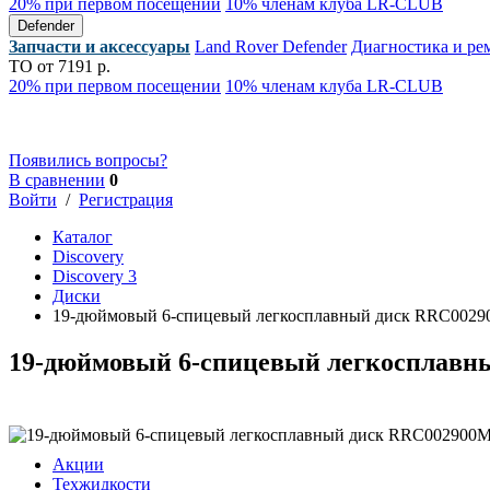
20% при первом посещении
10% членам клуба LR-CLUB
Defender
Запчасти и аксессуары
Land Rover Defender
Диагностика и ре
ТО от 7191 р.
20% при первом посещении
10% членам клуба LR-CLUB
Появились вопросы?
В сравнении
0
Войти
/
Регистрация
Каталог
Discovery
Discovery 3
Диски
19-дюймовый 6-спицевый легкосплавный диск RRC002
19-дюймовый 6-спицевый легкосплав
Акции
Техжидкости