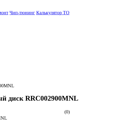
монт
Чип-тюнинг
Калькулятор ТО
900MNL
ный диск RRC002900MNL
(0)