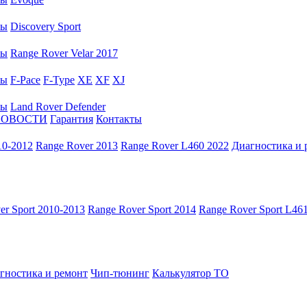
ры
Discovery Sport
ры
Range Rover Velar 2017
ры
F-Pace
F-Type
XE
XF
XJ
ры
Land Rover Defender
НОВОСТИ
Гарантия
Контакты
10-2012
Range Rover 2013
Range Rover L460 2022
Диагностика и 
er Sport 2010-2013
Range Rover Sport 2014
Range Rover Sport L46
гностика и ремонт
Чип-тюнинг
Калькулятор ТО