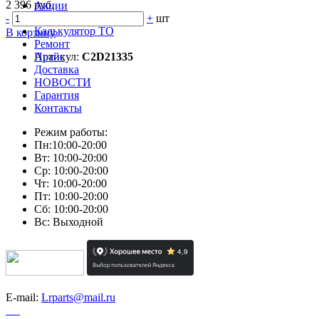
2 396 руб.
Акции
-
Техжидкости
+
шт
Калькулятор ТО
В корзину
Ремонт
Артикул:
Прайс
C2D21335
Доставка
НОВОСТИ
Гарантия
Контакты
Режим работы:
Пн:10:00-20:00
Вт: 10:00-20:00
Ср: 10:00-20:00
Чт: 10:00-20:00
Пт: 10:00-20:00
Сб: 10:00-20:00
Вс: Выходной
E-mail:
Lrparts@mail.ru