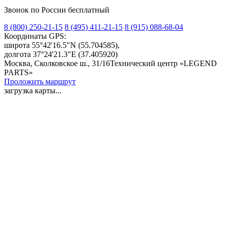
Звонок по России бесплатный
8 (800) 250-21-15
8 (495) 411-21-15
8 (915) 088-68-04
Координаты GPS:
широта 55°42'16.5"N
(55.704585),
долгота 37°24'21.3"E
(37.405920)
Москва, Сколковское ш., 31/16
Технический центр «LEGEND
PARTS»
Проложить маршрут
загрузка карты...