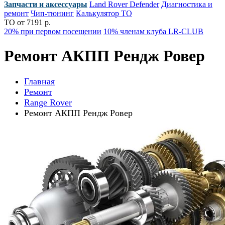
Запчасти и аксессуары
Land Rover Defender
Диагностика и
ремонт
Чип-тюнинг
Калькулятор ТО
ТО от 7191 р.
20% при первом посещении
10% членам клуба LR-CLUB
Ремонт АКПП Рендж Ровер
Главная
Ремонт
Range Rover
Ремонт АКПП Рендж Ровер