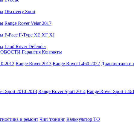
ры
Discovery Sport
ры
Range Rover Velar 2017
ры
F-Pace
F-Type
XE
XF
XJ
ры
Land Rover Defender
НОВОСТИ
Гарантия
Контакты
10-2012
Range Rover 2013
Range Rover L460 2022
Диагностика и 
er Sport 2010-2013
Range Rover Sport 2014
Range Rover Sport L46
гностика и ремонт
Чип-тюнинг
Калькулятор ТО