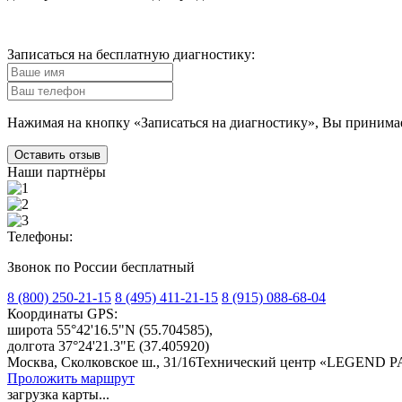
Записаться
на бесплатную диагностику:
Нажимая на кнопку «Записаться на диагностику», Вы
принима
Оставить отзыв
Наши партнёры
Телефоны:
Звонок по России бесплатный
8 (800) 250-21-15
8 (495) 411-21-15
8 (915) 088-68-04
Координаты GPS:
широта 55°42'16.5"N
(55.704585),
долгота 37°24'21.3"E
(37.405920)
Москва, Сколковское ш., 31/16
Технический центр «LEGEND 
Проложить маршрут
загрузка карты...