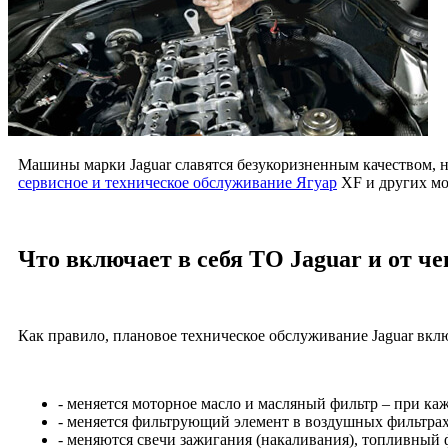
Машины марки Jaguar славятся безукоризненным качеством, н
сервисное и техническое обслуживание Ягуар
XF и других мо
Что включает в себя ТО Jaguar и от че
Как правило, плановое техническое обслуживание Jaguar вкл
- меняется моторное масло и масляный фильтр – при к
- меняется фильтрующий элемент в воздушных фильтрах 
- меняются свечи зажигания (накаливания), топливный ф