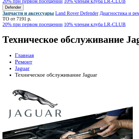
20% при первом посещении
10% членам клуба LR-CLUB
Defender
Запчасти и аксессуары
Land Rover Defender
Диагностика и ре
ТО от 7191 р.
20% при первом посещении
10% членам клуба LR-CLUB
Техническое обслуживание Ja
Главная
Ремонт
Jaguar
Техническое обслуживание Jaguar