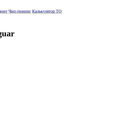
монт
Чип-тюнинг
Калькулятор ТО
guar