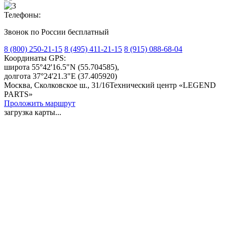
Телефоны:
Звонок по России бесплатный
8 (800) 250-21-15
8 (495) 411-21-15
8 (915) 088-68-04
Координаты GPS:
широта 55°42'16.5"N
(55.704585),
долгота 37°24'21.3"E
(37.405920)
Москва, Сколковское ш., 31/16
Технический центр «LEGEND
PARTS»
Проложить маршрут
загрузка карты...